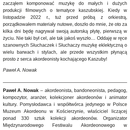
zacząłem komponować muzykę do małych i dużych
produkcji filmowych o tematyce kaszubskiej. Kiedy w
listopadzie 2022 r., tuż przed próbą z orkiestrą,
porządkowałem materiały nutowe, doszło do mnie, że oto za
kilka dni będę nagrywał swoją autorską płytę, pierwszą w
życiu. Nie taki był cel, ale tak jakoś wyszło… Oddaję w ręce
szanownych Słuchaczek i Słuchaczy muzykę eklektyczną o
wielu barwach i stylach, ale przede wszystkim płynącą
prosto z serca akordeonisty kochającego Kaszuby!
Paweł A. Nowak
Paweł A. Nowak
– akordeonista, bandoneonista, pedagog,
kompozytor, aranżer, kolekcjoner akordeonów i animator
kultury. Pomysłodawca i współtwórca jedynego w Polsce
Muzeum Akordeonu w Kościerzynie, właściciel liczącej
ponad 330 sztuk kolekcji akordeonów. Organizator
Międzynarodowego Festiwalu Akordeonowego w