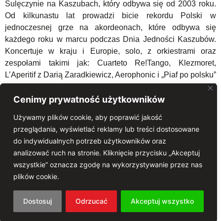
Sulęczynie na Kaszubach, który odbywa się od 2003 roku.
Od kilkunastu lat prowadzi bicie rekordu Polski w
jednoczesnej grze na akordeonach, które odbywa się
każdego roku w marcu podczas Dnia Jedności Kaszubów.
Koncertuje w kraju i Europie, solo, z orkiestrami oraz
zespołami takimi jak: Cuarteto Re!Tango, Klezmoret,
L’Aperitif z Darią Zaradkiewicz, Aerophonic i „Piaf po polsku”
z Dorotą. Nagrał 21 płyt. Nagrodzony „Skrą Ormuzdową”
oraz odznaczony medalem Ministra Kultury i dziedzictwa
Cenimy prywatność użytkowników
Narodowego „Zasłużony dla Kultury Polskiej”.
Używamy plików cookie, aby poprawić jakość
przeglądania, wyświetlać reklamy lub treści dostosowane
Weronika Korthals
– urodzona w Pucku piosenkarka,
do indywidualnych potrzeb użytkowników oraz
kompozytorka, dyrygentka, animatorka kultury. Z
analizować ruch na stronie. Kliknięcie przycisku „Akceptuj
wyróżnieniem ukończyła Akademię Muzyczną w Gdańsku
wszystkie” oznacza zgodę na wykorzystywanie przez nas
(dyrygentura chóralna, wokalistyka). Zwyciężczyni „Szansy
plików cookie.
na Sukces” i ogólnopolskich festiwali: m.in. Bursztynowy
Mikrofon, Alleluja czyli Happy Day, Fetting Festiwal czy
Gama. Występowała na Festiwalach Piosenki Polskiej w
Dostosuj
Odrzucać
Akceptuj wszystko
Opolu, w Sopocie, w musicalu „Metro”. Była wokalistką