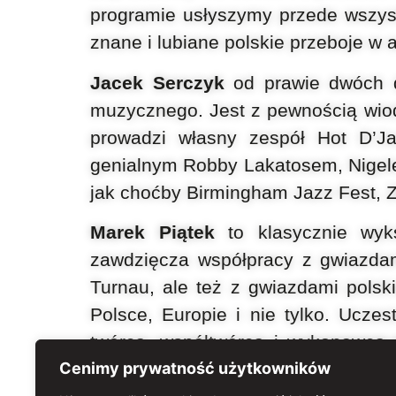
programie usłyszymy przede
wszys
znane i lubiane polskie przeboje w 
Jacek Serczyk
od prawie dwóch
muzycznego. Jest z
pewnością wio
prowadzi własny zespół Hot D’
genialnym Robby
Lakatosem, Nige
jak choćby
Birmingham Jazz Fest, Zł
Marek Piątek
to klasycznie wyk
zawdzięcza współpracy z
gwiazdam
Turnau,
ale też z gwiazdami polsk
Polsce, Europie i nie tylko.
Uczest
twórca,
współtwórca i wykonawca 
Uprawia jazz, bossa novę, tango i 
Cenimy prywatność użytkowników