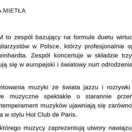
A MIETŁA
o zespół bazujący na formule
duetu wirtu
gitarzystów w Polsce, którzy profesjonalnie 
einhardta.
Zespół koncertuje w składzie trz
ują się w europejski
i światowy nurt odrodzeni
entowania muzyki ze świata jazzu i rozrywk
ziwe muzyczne
spektakle o starannie przem
i temperament muzyków ujawniają się zarówn
a w stylu Hot
Club de Paris.
 którego muzycy zaprezentują utwory
nawiązu