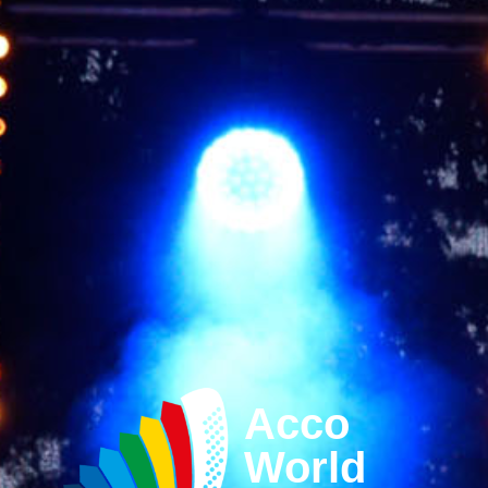
Acco
World