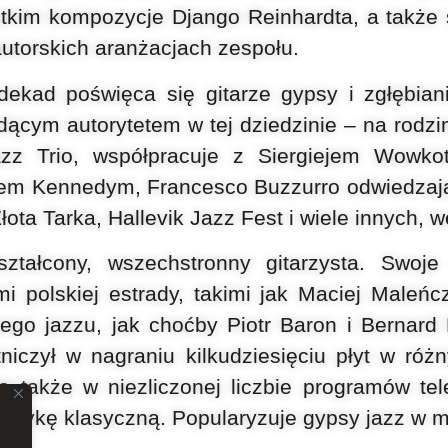
tkim kompozycje Django Reinhardta, a także 
autorskich aranżacjach zespołu.
 dekad
poświęca się gitarze gypsy i zgłębian
dącym autorytetem w tej
dziedzinie – na rodz
Jazz
Trio, współpracuje z Siergiejem Wowk
lem Kennedym, Francesco
Buzzurro odwiedzają
ota Tarka, Hallevik Jazz Fest i wiele innych,
w
ształcony,
wszechstronny gitarzysta. Swoj
i polskiej estrady, takimi jak Maciej
Maleńcz
iego jazzu, jak choćby
Piotr Baron i Bernard
niczył w nagraniu kilkudziesięciu płyt
w różn
a także w niezliczonej
liczbie programów te
muzykę klasyczną.
Popularyzuje gypsy jazz w 