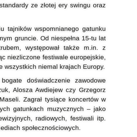
standardy ze złotej ery
swingu oraz
iu tajników
wspomnianego gatunku
imym gruncie. Od niespełna
15-tu lat
otrubem,
występował także m.in. z
c niezliczone festiwale europejskie,
e wszystkich niemal krajach Europy.
e bogate
doświadczenie zawodowe
uk, Alosza Awdiejew czy Grzegorz
 Maseli. Zagrał tysiące
koncertów w
ych gatunkach muzycznych – jako
lewizyjnych, radiowych,
festiwali itp.
mediach społecznościowych.