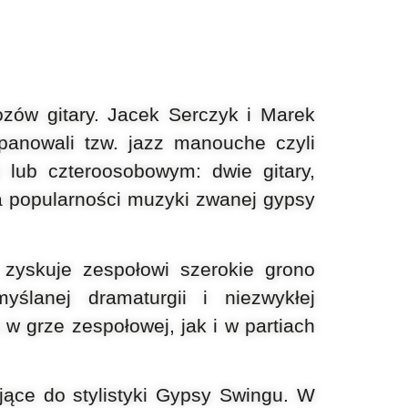
ozów gitary. Jacek Serczyk i Marek
opanowali tzw. jazz
manouche czyli
y lub czteroosobowym: dwie gitary,
a
popularności muzyki zwanej gypsy
i
zyskuje zespołowi szerokie grono
yślanej dramaturgii i niezwykłej
o w grze
zespołowej, jak i w partiach
jące do stylistyki Gypsy Swingu. W