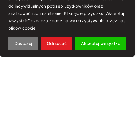
pierwsza płyta KLEZMORET nagrana w
do indywidualnych potrzeb użytkowników oraz
analizować ruch na stronie. Kliknięcie przycisku „Akceptuj
studiu im. Janusza Hajduna w Radiu
wszystkie” oznacza zgodę na wykorzystywanie przez nas
Gdańsk. W 2019 r., po niemal pięcioletniej
plików cookie.
przerwie, zespół w nowym składzie wrócił do
działalności koncertowej.
Dostosuj
Odrzucać
Akceptuj wszystko
Skład:
Mikołaj Kostka- skrzypce
Paweł A. Nowak- akordeon
Paweł Urowski- kontrabas
Paweł Zakrzewski- instrumenty perkusyjne