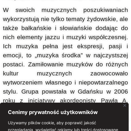
W swoich muzycznych poszukiwaniach
wykorzystują nie tylko tematy żydowskie, ale
także bałkańskie i słowiańskie dodając do
nich elementy jazzu i muzyki współczesnej.
Ich muzyka pełna jest ekspresji, pasji i
emocji, to „muzyka środka” w najczystszej
postaci. Zamiłowanie muzyków do różnych
kultur muzycznych zaowocowało
wytworzeniem własnego i niepowtarzalnego
stylu. Grupa powstała w Gdańsku w 2006
roku z inicjatywy akordeonisty Pawła A.
Nowaka, miłośnika żydowskich pieśni,
Cenimy prywatność użytkowników
bałkańskiej rytmiki i słowiańskiej
Używamy plików cookie, aby poprawić jakość
melodyjności. W 2008 roku ukazała się
przeglądania, wyświetlać reklamy lub treści dostosowane