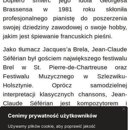
Dopiero śmierć jego idola Georgesa
Brassensa w 1981 roku skłoniła
profesjonalnego pianistę do poszerzenia
swojej dziedziny zawodowej o swoje hobby,
jakim jest śpiewanie francuskich pieśni.
Jako tłumacz Jacques’a Brela, Jean-Claude
Séférian był gościem największego festiwalu
Brel w St. Pierre-de-Chartreuse oraz
Festiwalu Muzycznego w Szlezwiku-
Holsztynie. Oprócz samodzielnej
interpretacji klasycznych chansons, Jean-
Claude Séférian jest kompozytorem i
interpretatorem własnych chansons,
Cenimy prywatność użytkowników
szczególnie cenionym we Francji.
Używamy plików cookie, aby poprawić jakość