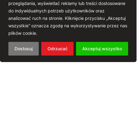
przeglądania, wyświetlać reklamy lub treści dostosowane
Jean-Claude Séférian jest jednym z niewielu
do indywidualnych potrzeb użytkowników oraz
autentycznych bohaterów chanson i jest
analizować ruch na stronie. Kliknięcie przycisku „Akceptuj
poszukiwany w całych Niemczech we
wszystkie” oznacza zgodę na wykorzystywanie przez nas
francuskich instytutach kultury i
plików cookie.
stowarzyszeniach niemiecko-francuskich, a
Dostosuj
Odrzucać
Akceptuj wszystko
regularna obecność w radiu i telewizji
dokumentuje jego artystyczne znaczenie.